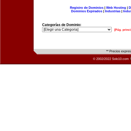
Registro de Dominios
|
Web Hosting
|
D
Dominios Expirados
|
Industrias
|
Indu
Categorías de Dominio:
[Pág. princi
** Precios expre
© 2002/2022 Solo10.com