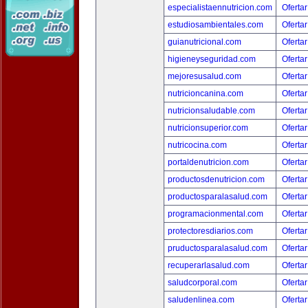
especialistaennutricion.com
Ofertar
estudiosambientales.com
Ofertar
guianutricional.com
Ofertar
higieneyseguridad.com
Ofertar
mejoresusalud.com
Ofertar
nutricioncanina.com
Ofertar
nutricionsaludable.com
Ofertar
nutricionsuperior.com
Ofertar
nutricocina.com
Ofertar
portaldenutricion.com
Ofertar
productosdenutricion.com
Ofertar
productosparalasalud.com
Ofertar
programacionmental.com
Ofertar
protectoresdiarios.com
Ofertar
pruductosparalasalud.com
Ofertar
recuperarlasalud.com
Ofertar
saludcorporal.com
Ofertar
saludenlinea.com
Ofertar