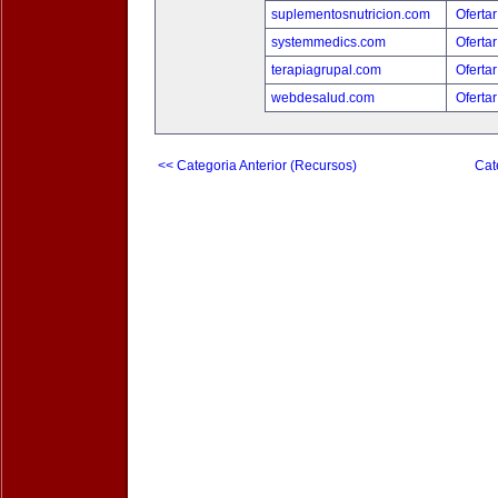
suplementosnutricion.com
Ofertar
systemmedics.com
Ofertar
terapiagrupal.com
Ofertar
webdesalud.com
Ofertar
<< Categoria Anterior (Recursos)
Cat