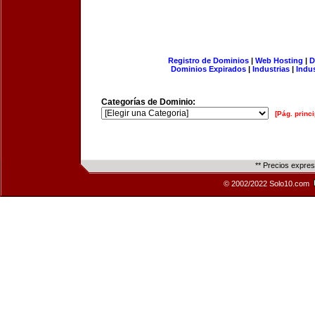
Registro de Dominios
|
Web Hosting
|
D
Dominios Expirados
|
Industrias
|
Indu
Categorías de Dominio:
[Pág. princi
** Precios expre
© 2002/2022 Solo10.com