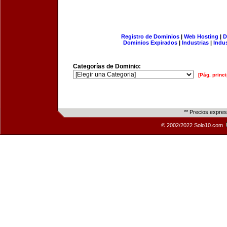
Registro de Dominios
|
Web Hosting
|
D
Dominios Expirados
|
Industrias
|
Indu
Categorías de Dominio:
[Pág. princi
** Precios expre
© 2002/2022 Solo10.com