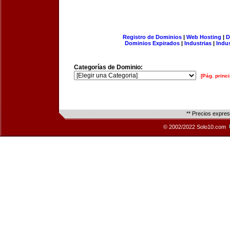
Registro de Dominios
|
Web Hosting
|
D
Dominios Expirados
|
Industrias
|
Indu
Categorías de Dominio:
[Pág. princi
** Precios expre
© 2002/2022 Solo10.com