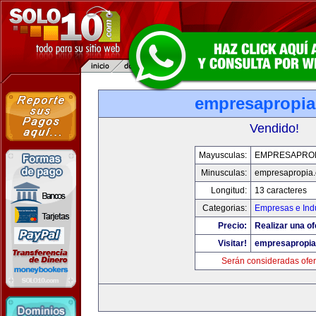
empresapropi
Vendido!
Mayusculas:
EMPRESAPRO
Minusculas:
empresapropia
Longitud:
13 caracteres
Categorias:
Empresas e Indu
Precio:
Realizar una of
Visitar!
empresapropi
Serán consideradas ofer