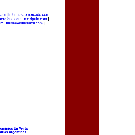
com
|
informesdemercado.com
beroferta.com
|
mexiguia.com
|
om
|
turismoestudiantil.com
|
ominios En Venta
strias Argentinas