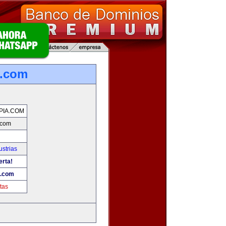
a.com
PIA.COM
.com
strias
erta!
a.com
tas