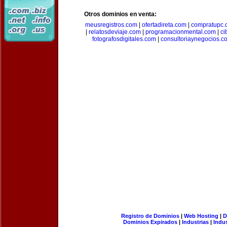
Otros dominios en venta:
meusregistros.com
|
ofertadireta.com
|
compratupc.
|
relatosdeviaje.com
|
programacionmental.com
|
ci
fotografosdigitales.com
|
consultoriaynegocios.c
Registro de Dominios
|
Web Hosting
|
D
Dominios Expirados
|
Industrias
|
Indu