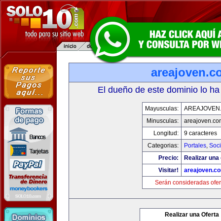
areajoven.c
El dueño de este dominio lo ha
Mayusculas:
AREAJOVEN
Minusculas:
areajoven.co
Longitud:
9 caracteres
Categorias:
Portales
,
Soc
Precio:
Realizar una 
Visitar!
areajoven.c
Serán consideradas ofer
Realizar una Oferta