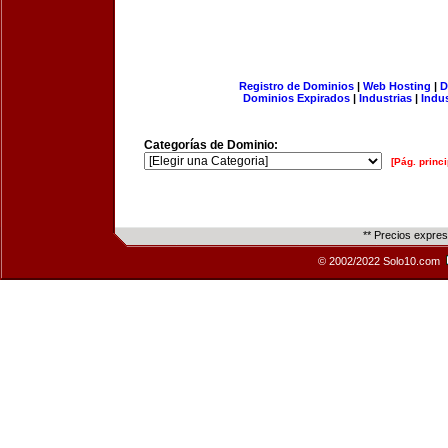
Registro de Dominios
|
Web Hosting
|
D
Dominios Expirados
|
Industrias
|
Indu
Categorías de Dominio:
[Pág. princi
** Precios expre
© 2002/2022 Solo10.com