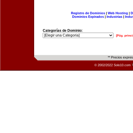
Registro de Dominios
|
Web Hosting
|
D
Dominios Expirados
|
Industrias
|
Indu
Categorías de Dominio:
[Pág. princi
** Precios expre
© 2002/2022 Solo10.com