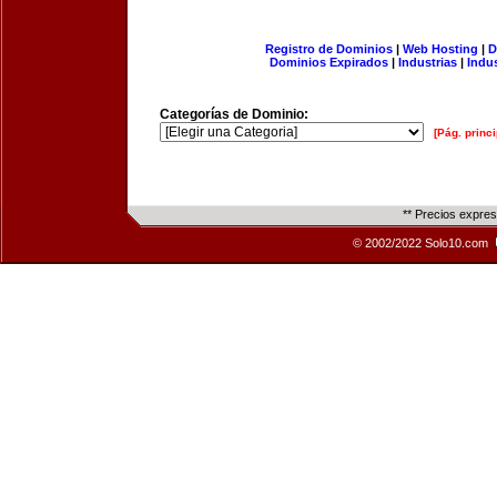
Registro de Dominios
|
Web Hosting
|
D
Dominios Expirados
|
Industrias
|
Indu
Categorías de Dominio:
[Pág. princi
** Precios expre
© 2002/2022 Solo10.com