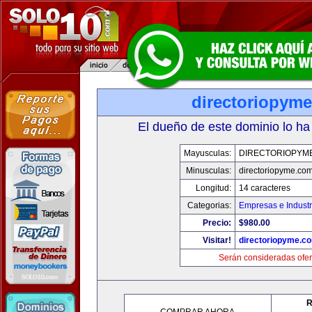
directoriopym
El dueño de este dominio lo ha
Mayusculas:
DIRECTORIOPYM
Minusculas:
directoriopyme.co
Longitud:
14 caracteres
Categorias:
Empresas e Industr
Precio:
$980.00
Visitar!
directoriopyme.c
Serán consideradas ofer
R