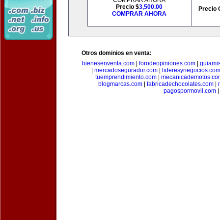
COMPRAR AHORA
Precio $
3,500.00
Precio 
COMPRAR AHORA
Otros dominios en venta:
bienesenventa.com
|
forodeopiniones.com
|
guiami
|
mercadosegurador.com
|
lideresynegocios.co
tuemprendimiento.com
|
mecanicademotos.co
blogmarcas.com
|
fabricadechocolates.com
|
pagospormovil.com
|