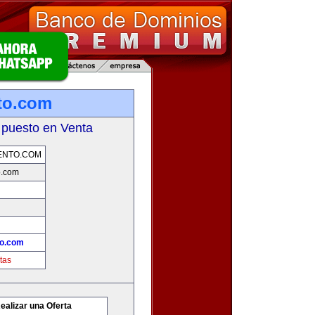
to.com
 puesto en Venta
ENTO.COM
o.com
to.com
tas
ealizar una Oferta