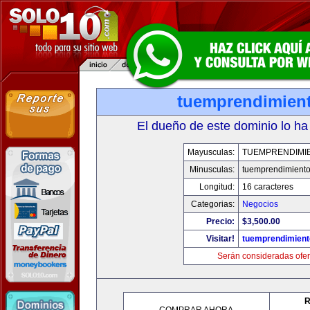
tuemprendimien
El dueño de este dominio lo ha
Mayusculas:
TUEMPRENDIMI
Minusculas:
tuemprendimient
Longitud:
16 caracteres
Categorias:
Negocios
Precio:
$3,500.00
Visitar!
tuemprendimien
Serán consideradas ofer
R