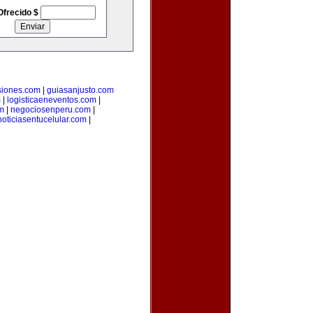
Ofrecido $
siones.com
|
guiasanjusto.com
m
|
logisticaeneventos.com
|
m
|
negociosenperu.com
|
noticiasentucelular.com
|