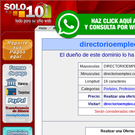
directorioempl
El dueño de este dominio lo ha
Mayusculas:
DIRECTORIOEMP
Minusculas:
directorioempleo.
Longitud:
16 caracteres
Categorias:
Portales
,
Profesio
Precio:
Realizar una ofert
Visitar!
directorioempleo
Serán consideradas ofer
Realizar una Oferta