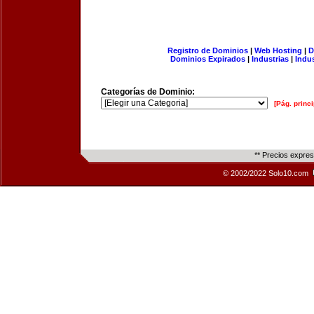
Registro de Dominios
|
Web Hosting
|
D
Dominios Expirados
|
Industrias
|
Indu
Categorías de Dominio:
[Pág. princi
** Precios expre
© 2002/2022 Solo10.com