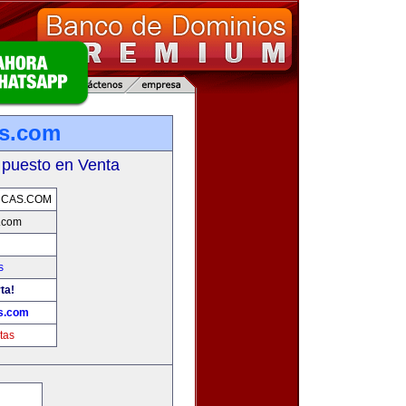
as.com
 puesto en Venta
RCAS.COM
.com
s
ta!
s.com
tas