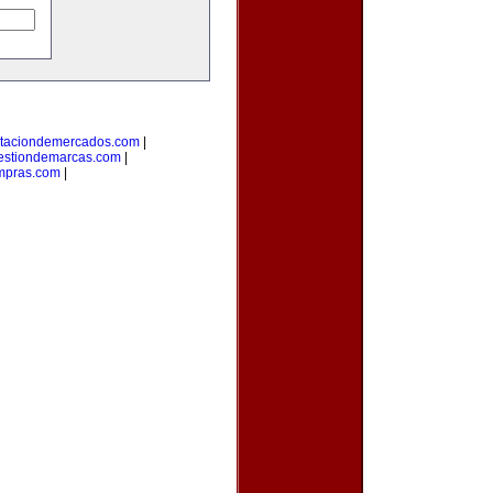
taciondemercados.com
|
estiondemarcas.com
|
mpras.com
|